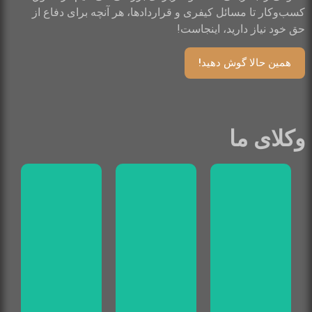
کسب‌وکار تا مسائل کیفری و قراردادها، هر آنچه برای دفاع از
حق خود نیاز دارید، اینجاست!
همین حالا گوش دهید!
وکلای ما
دادگستری
دادگستری
دادگستری
پایه یک
پایه یک
پایه یک
وکیل
وکیل
وکیل
عزیزیان
رحیمی
صابری
ویولت
مریم
مینا