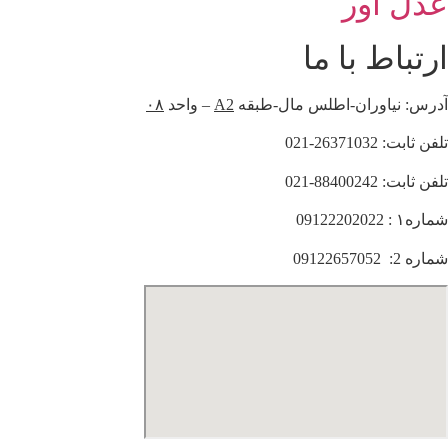
عدل آور
ارتباط با ما
آدرس: نیاوران-اطلس مال-طبقه
A2
– واحد
۰۸
تلفن ثابت: 26371032-021
تلفن ثابت: 88400242-021
شماره۱ : 09122202022
شماره 2: 09122657052