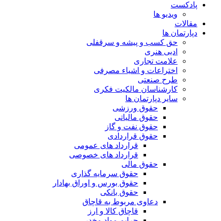
پادکست
ویدیو ها
مقالات
دپارتمان ها
حق کسب و پیشه و سرقفلی
ادبی هنری
علامت تجاری
اختراعات و اشیاء مصرفی
طرح صنعتی
کارشناسان مالکیت فکری
سایر دپارتمان ها
حقوق ورزشی
حقوق مالیاتی
حقوق نفت و گاز
حقوق قراردادی
قرارداد های عمومی
قرارداد های خصوصی
حقوق مالی
حقوق سرمایه گذاری
حقوق بورس و اوراق بهادار
حقوق بانکی
دعاوی مربوط به قاچاق
قاچاق کالا و ارز
جرایم مواد مخدر