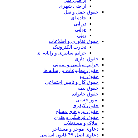
اراضی ملی
اراضی شهری
حقوق حمل و نقل
جاده ای
دریایی
هوایی
ریلی
حقوق فناوری و اطلاعات
تجارت الکترونیک
جرایم سایبری و رایانه ای
حقوق اداری
جرایم سیاسی و امنیتی
حقوق مطبوعات و رسانه ها
حقوق آب
حقوق کار و تامین اجتماعی
حقوق بیمه
حقوق خانواده
امور حسبی
حقوق کیفری
حقوق نیرو های مسلح
حقوق فرهنگی و هنری
املاک و مستغلات
دعاوی موجر و مستاجر
دعاوی اصل ۴۹ قانون اساسی