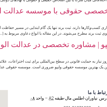
تخصصی حقوقی با موسسه عدالت ال
ری کسب‌وکارها دارند. ثبت برند تنها یک گام ابتدایی در مسیر حفاظت 
وی ثبت برند مطرح می‌شوند. در این مقاله با انواع دعاوی مربوط به […
و | مشاوره تخصصی در عدالت الون
 نیاز به حمایت قانونی در سطح بین‌المللی برای ثبت اختراعات، علائم
رین موسسه حقوقی وایپو ضروری است. موسسه حقوقی عدالت الوند (Edalat Alvand) ب
تباط با ما
رس: نیاوران-اطلس مال-طبقه
A2
– واحد
۰۸