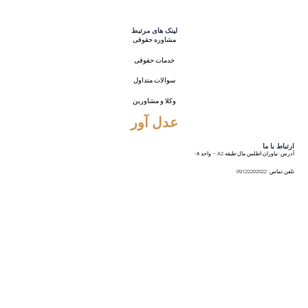
لینک های مرتبط
مشاوره حقوقی
خدمات حقوقی
سوالات متداول
وکلا و مشاورین
عدل آور
ارتباط با ما
آدرس: نیاوران-اطلس مال-طبقه A2 – واحد ۰۸
تلفن تماس: 09122202022