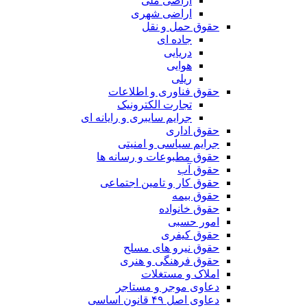
اراضی ملی
اراضی شهری
حقوق حمل و نقل
جاده ای
دریایی
هوایی
ریلی
حقوق فناوری و اطلاعات
تجارت الکترونیک
جرایم سایبری و رایانه ای
حقوق اداری
جرایم سیاسی و امنیتی
حقوق مطبوعات و رسانه ها
حقوق آب
حقوق کار و تامین اجتماعی
حقوق بیمه
حقوق خانواده
امور حسبی
حقوق کیفری
حقوق نیرو های مسلح
حقوق فرهنگی و هنری
املاک و مستغلات
دعاوی موجر و مستاجر
دعاوی اصل ۴۹ قانون اساسی