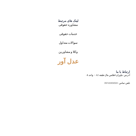
لینک های مرتبط
مشاوره حقوقی
خدمات حقوقی
سوالات متداول
وکلا و مشاورین
عدل آور
ارتباط با ما
آدرس: نیاوران-اطلس مال-طبقه A2 – واحد ۰۸
تلفن تماس: 09122202022