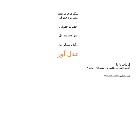
لینک های مرتبط
مشاوره حقوقی
خدمات حقوقی
سوالات متداول
وکلا و مشاورین
عدل آور
ارتباط با ما
آدرس: نیاوران-اطلس مال-طبقه A2 – واحد ۰۸
تلفن تماس: 09122202022