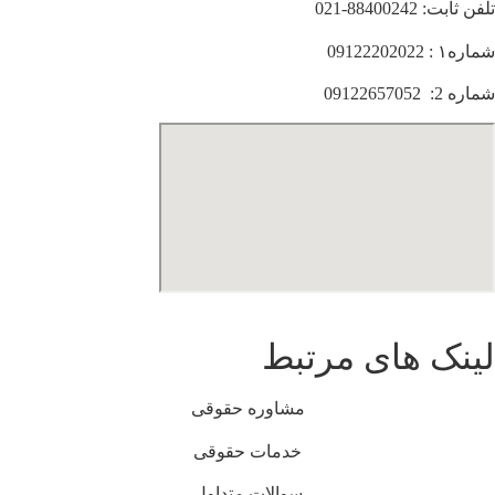
تلفن ثابت: 88400242-021
شماره۱ : 09122202022
شماره 2: 09122657052
لینک های مرتبط
مشاوره حقوقی
خدمات حقوقی
سوالات متداول