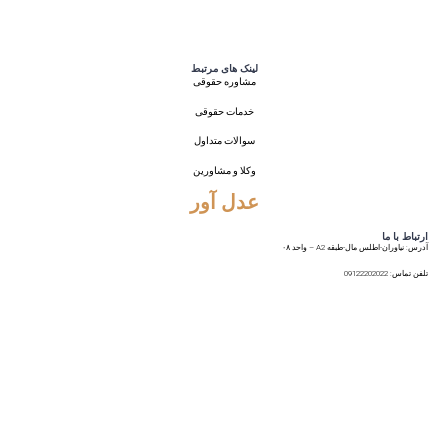
لینک های مرتبط
مشاوره حقوقی
خدمات حقوقی
سوالات متداول
وکلا و مشاورین
عدل آور
ارتباط با ما
آدرس: نیاوران-اطلس مال-طبقه A2 – واحد ۰۸
تلفن تماس: 09122202022