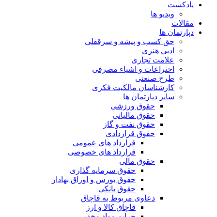
پادکست
ویدیو ها
مقالات
دپارتمان ها
حق کسب و پیشه و سرقفلی
ادبی هنری
علامت تجاری
اختراعات و اشیاء مصرفی
طرح صنعتی
کارشناسان مالکیت فکری
سایر دپارتمان ها
حقوق ورزشی
حقوق مالیاتی
حقوق نفت و گاز
حقوق قراردادی
قرارداد های عمومی
قرارداد های خصوصی
حقوق مالی
حقوق سرمایه گذاری
حقوق بورس و اوراق بهادار
حقوق بانکی
دعاوی مربوط به قاچاق
قاچاق کالا و ارز
جرایم مواد مخدر