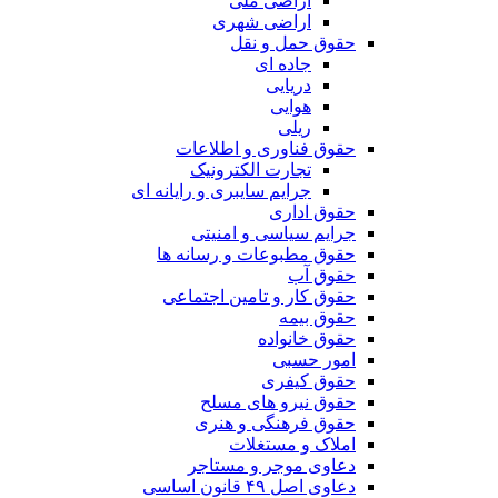
اراضی ملی
اراضی شهری
حقوق حمل و نقل
جاده ای
دریایی
هوایی
ریلی
حقوق فناوری و اطلاعات
تجارت الکترونیک
جرایم سایبری و رایانه ای
حقوق اداری
جرایم سیاسی و امنیتی
حقوق مطبوعات و رسانه ها
حقوق آب
حقوق کار و تامین اجتماعی
حقوق بیمه
حقوق خانواده
امور حسبی
حقوق کیفری
حقوق نیرو های مسلح
حقوق فرهنگی و هنری
املاک و مستغلات
دعاوی موجر و مستاجر
دعاوی اصل ۴۹ قانون اساسی