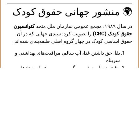
🌍 منشور جهانی حقوق کودک
در سال ۱۹۸۹، مجمع عمومی سازمان ملل متحد
کنوانسیون
حقوق کودک (CRC)
را تصویب کرد؛ سندی جهانی که در آن
حقوق اساسی کودک در چهار گروه اصلی طبقه‌بندی شده‌اند:
بقا
: حق داشتن غذا، آب سالم، مراقبت‌های بهداشتی و
سرپناه
رشد
: حق آموزش، سرگرمی، و پرورش استعدادها
حفاظت
: در برابر سوءاستفاده، خشونت، کار کودک،
قاچاق و جنگ
مشارکت
: حق داشتن نظر، آزادی بیان و شنیده شدن
⚖️ جایگاه حقوق کودکان و
نوجوانان در قوانین ایران
ایران در سال ۱۳۷۲ به کنوانسیون حقوق کودک پیوست. همچنین
قوانینی چون: