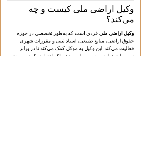
وکیل اراضی ملی کیست و چه
می‌کند؟
وکیل اراضی ملی
فردی است که به‌طور تخصصی در حوزه
حقوق اراضی، منابع طبیعی، اسناد ثبتی و مقررات شهری
فعالیت می‌کند. این وکیل به موکل کمک می‌کند تا در برابر
تصمیمات دولت مبنی بر ملی بودن ملک اعتراض کرده، پرونده
را در مراجع ذی‌صلاح مطرح کرده و از حقوق مالکانه خود دفاع
کند.
مهم‌ترین وظایف وکیل اراضی ملی:
بررسی دقیق سوابق ثبتی و مستندات مالکیت
اعتراض به رأی کمیسیون ماده ۵۶
حضور در جلسات کارشناسی و نقشه‌برداری
پیگیری پرونده در دیوان عدالت اداری یا دادگاه‌های
عمومی
هماهنگی با کارشناس رسمی دادگستری جهت تهیه