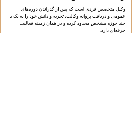
وکیل متخصص فردی است که پس از گذراندن دوره‌های
عمومی و دریافت پروانه وکالت، تجربه و دانش خود را به یک یا
چند حوزه مشخص محدود کرده و در همان زمینه فعالیت
حرفه‌ای دارد.
ویژگی‌ها:
دانش عمیق
در قوانین و مقررات حوزه کاری خود
تجربه عملی
در رسیدگی به پرونده‌های مشابه
مهارت مذاکره و استدلال
در دفاع از حقوق موکل
به‌روز بودن
نسبت به تغییرات قانونی
چرا انتخاب وکیل متخصص
اهمیت دارد؟ 🔍
برخلاف تصور عموم، تسلط بر همه شاخه‌های حقوقی کار
آسانی نیست. درست مانند پزشکی که یک متخصص قلب با
جراح مغز تفاوت دارد، در حقوق نیز هر شاخه نیاز به دانش و